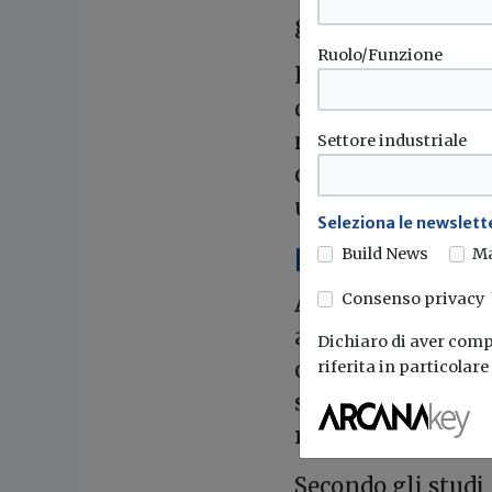
generate durante l
Ruolo/Funzione
L'efficacia dell'i
dell'apparecchiatu
manutenzione. Ma
Settore industriale
contribuire a rid
utile degli impian
Seleziona le newslette
Le caratteris
Build News
M
Consenso privacy
Attraverso specif
acquisire proprie
Dichiaro di aver compr
originaria. La de
riferita in particolar
struttura più com
resistenza meccan
Secondo gli studi 