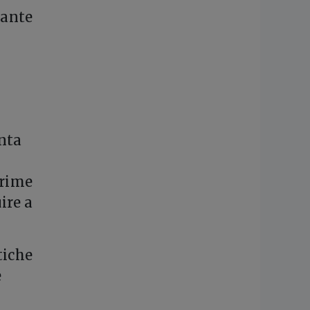
sante
enta
prime
ire a
tiche
e