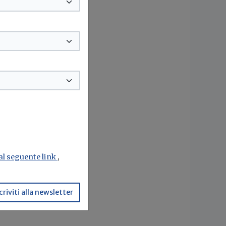
a
 vita
 può
 al seguente link
,
criviti alla newsletter