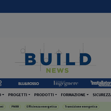
O
PROGETTI
PRODOTTI
FORMAZIONE
SICUREZZ
oni
PNRR
Efficienza energetica
Transizione energetica