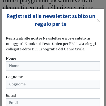
come i playground possano diventare
elementi centrali nella rigenerazione
delle città, punti di incontro per
Registrati alla newsletter: subito un
comunità diverse e scenari per nuove
regalo per te
forme di espressione.
Registrati alle nostre Newsletter e ricevi subito in
Mapei continuerà a portare il proprio
omaggio l’Ebook sul Testo Unico per l’Edilizia e leggi
know-how nei progetti di streetbasket
collegate edito DEI Tipografia del Genio Civile.
internazionali, contribuendo a creare
Nome
spazi iconici che uniscono performance,
sicurezza e bellezza urbana.
Cognome
Email