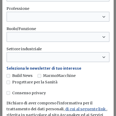
Professione
Ruolo/Funzione
Settore industriale
Seleziona le newsletter di tuo interesse
Idrogeno verde, una soluzione per
Build News
MarmoMacchine
l'energia del futuro. Ma oggi è ancora
Progettare per la Sanità
troppo caro
Consenso privacy
L'obiettivo crescita sostenibile è raggiungibile
attraverso l'utilizzo dell'idrogeno verde. Ma al
Dichiaro di aver compreso l'informativa per il
momento...
Leggi
trattamento dei dati personali,
di cui al seguente link
,
riferita in particolare al sito Arcanakey ed ai Servizi