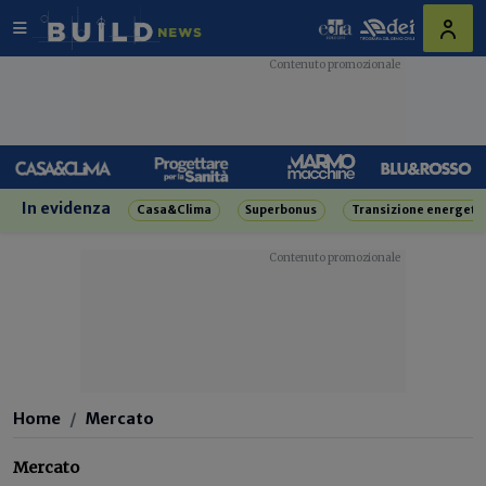
In evidenza
Casa&Clima
Superbonus
Transizione energeti
Home
Mercato
Mercato