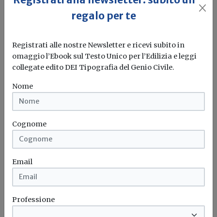
ISA 2019: online il “pacchetto” dei
controlli telematici. Aggiornata la
regalo per te
Guida delle Entrate
Registrati alle nostre Newsletter e ricevi subito in
Redazione Build News
omaggio l’Ebook sul Testo Unico per l’Edilizia e leggi
L'Agenzia delle Entrate ha aggiornato ad Agosto 2019 la
collegate edito DEI Tipografia del Genio Civile.
Guida “Gli indici...
Nome
Fiscale
Agenzia delle entrate
Studi di settore
Cognome
Email
Professione