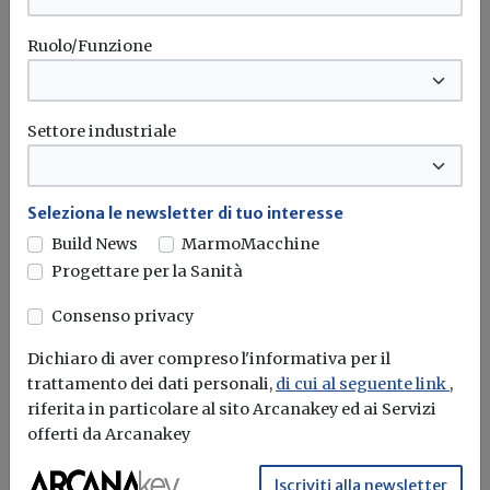
Ruolo/Funzione
Settore industriale
Indici sintetici di affidabilità fiscale
Seleziona le newsletter di tuo interesse
(ISA): no del MEF alla facoltatività
Build News
MarmoMacchine
Progettare per la Sanità
Redazione Build News
Consenso privacy
Replica il presidente del Consiglio nazionale dei
commercialisti, Miani: “Le modifiche al...
Dichiaro di aver compreso l'informativa per il
trattamento dei dati personali,
di cui al seguente link
,
Studi di settore
Fiscale
Indici di congruità
riferita in particolare al sito Arcanakey ed ai Servizi
offerti da Arcanakey
Iscriviti alla newsletter