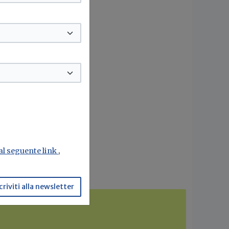
 al seguente link
,
criviti alla newsletter