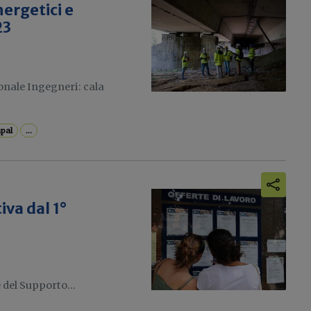
ergetici e
23
onale Ingegneri: cala
pal
...
iva dal 1°
 del Supporto...