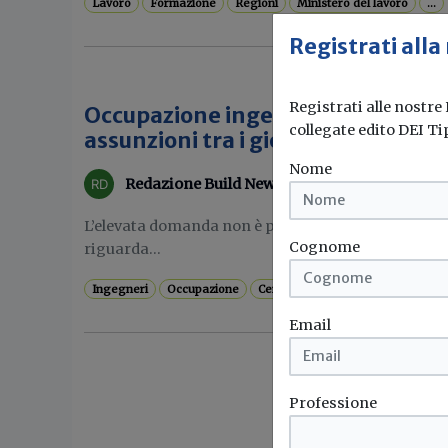
Lavoro
Formazione
Regioni
Ministero del lavoro
...
Registrati alla
Registrati alle nostre
Occupazione ingegneristica in Ital
collegate edito DEI Ti
assunzioni tra i giovani
Nome
Redazione Build News
L’elevata domanda non è più prerogativa solo degl
Cognome
riguarda...
Ingegneri
Occupazione
Centro studi cni
Anpal
...
Email
Professione