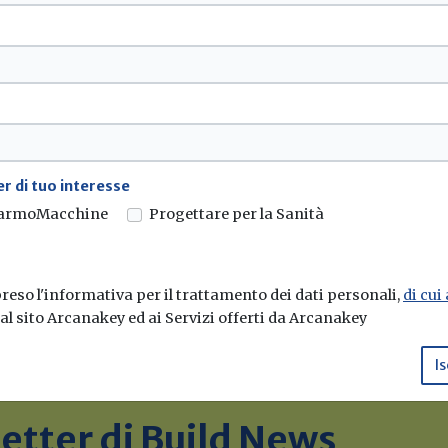
r di tuo interesse
armoMacchine
Progettare per la Sanità
eso l'informativa per il trattamento dei dati personali,
di cui
e al sito Arcanakey ed ai Servizi offerti da Arcanakey
Is
sletter di Build News