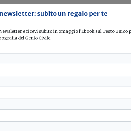
 newsletter: subito un regalo per te
 Newsletter e ricevi subito in omaggio l’Ebook sul Testo Unico pe
ia: al 60% le
pografia del Genio Civile.
i ingegneri informatici, ma