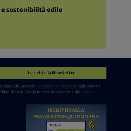
e sostenibilità edile
Iscriviti alla Newsletter
ontinuando, accetti i
Termini e condizioni
di Build News e
chiari di aver letto la nostra informativa sulla
Privacy