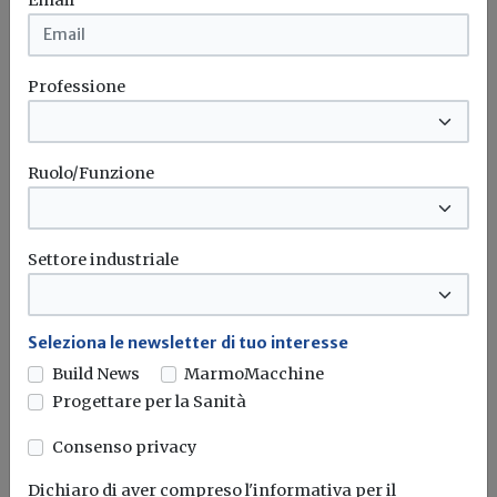
Per Jonasson rieletto Presidente di
AREA
Professione
Redazione Build News
Marco Buoni sarà Vice Presidente Affari Internazionali
Ruolo/Funzione
AREA
Settore industriale
Seleziona le newsletter di tuo interesse
Build News
MarmoMacchine
Progettare per la Sanità
Consenso privacy
Dichiaro di aver compreso l'informativa per il