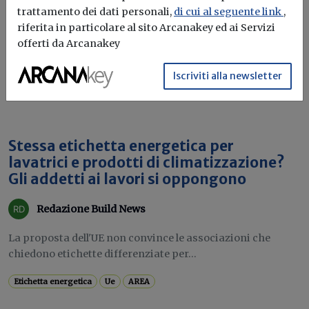
trattamento dei dati personali,
di cui al seguente link
,
riferita in particolare al sito Arcanakey ed ai Servizi
offerti da Arcanakey
Iscriviti alla newsletter
Stessa etichetta energetica per
lavatrici e prodotti di climatizzazione?
Gli addetti ai lavori si oppongono
Redazione Build News
La proposta dell'UE non convince le associazioni che
chiedono etichette differenziate per...
Etichetta energetica
Ue
AREA