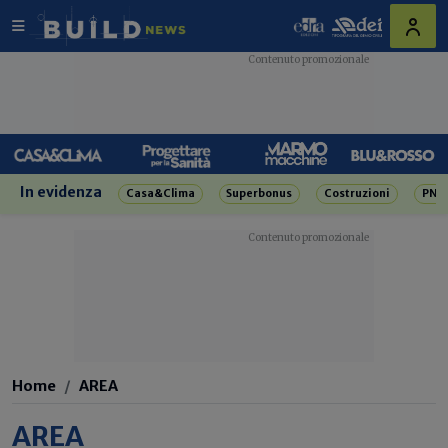
In evidenza
Casa&Clima
Superbonus
Costruzioni
PNR
Home
AREA
AREA