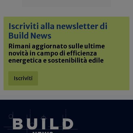
Iscriviti alla newsletter di
Build News
Rimani aggiornato sulle ultime
novità in campo di efficienza
energetica e sostenibilità edile
Iscriviti