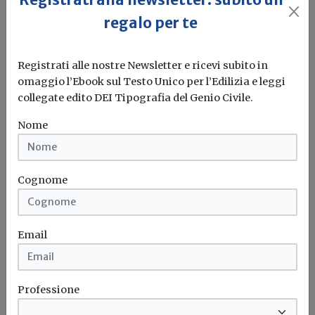
regalo per te
Registrati alle nostre Newsletter e ricevi subito in
omaggio l’Ebook sul Testo Unico per l’Edilizia e leggi
collegate edito DEI Tipografia del Genio Civile.
Formazione Ingegneri:
autocertificazione CFP 2017 dal 19
Nome
dicembre
Redazione Build News
Cognome
Il CNI ricorda che dal 19 dicembre 2017 al 31 marzo 2018...
Ingegneri
Formazione
Autocertificazione
Email
Professione