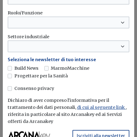
Ruolo/Funzione
Settore industriale
Seleziona le newsletter di tuo interesse
Build News
MarmoMacchine
Progettare per la Sanità
Consenso privacy
Ingegneri, autocertificazione 15 CFP
2016 entro il 31 marzo
Dichiaro di aver compreso l'informativa per il
trattamento dei dati personali,
di cui al seguente link
,
Redazione Build News
riferita in particolare al sito Arcanakey ed ai Servizi
offerti da Arcanakey
E' possibile compilare l'autocertificazione tramite il
portale MYING
Iscriviti alla newsletter