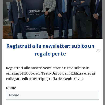
Registrati alla newsletter: subito un
regalo per te
Cersaie 2023, la conferenza: tutte le
novità
Registrati alle nostre Newsletter e ricevi subito in
Vanessa Martina
omaggio l’Ebook sul Testo Unico per l’Edilizia e leggi
collegate edito DEI Tipografia del Genio Civile.
Un momento particolare quello che affronta la regione
Emilia-Romagna, ma è necessario...
Nome
Cersaie 2023
Emergenza
Alluvione
Ceramica
...