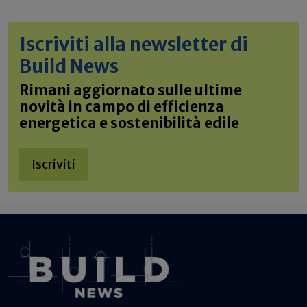
Iscriviti alla newsletter di
Build News
Rimani aggiornato sulle ultime
novità in campo di efficienza
energetica e sostenibilità edile
Iscriviti