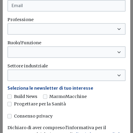
energetica
Erika Seghetti
Professione
Eurovent 9/12 stabilisce degli obiettivi minimi di
efficienza energetica nelle prestazioni termiche...
Ruolo/Funzione
Eurovent
Settore industriale
Seleziona le newsletter di tuo interesse
Build News
MarmoMacchine
Progettare per la Sanità
Consenso privacy
Dichiaro di aver compreso l'informativa per il