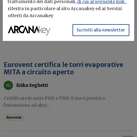
trattamento dei dati personali,
di cui al seguente link
,
riferita in particolare al sito Arcanakey ed ai Servizi
offerti da Arcanakey
Iscriviti alla newsletter
Eurovent certifica le torri evaporative
MITA a circuito aperto
Erika Seghetti
Certificate le serie PMS e PME-E ma è prevista
l'estensione ad altri...
Eurovent