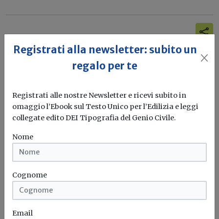
Registrati alla newsletter: subito un
regalo per te
Registrati alle nostre Newsletter e ricevi subito in
omaggio l’Ebook sul Testo Unico per l’Edilizia e leggi
collegate edito DEI Tipografia del Genio Civile.
Nome
Cognome
Torri di raffreddamento, il primo
Email
standard europeo di efficienza