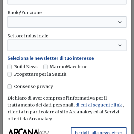
Ruolo/Funzione
Settore industriale
Seleziona le newsletter di tuo interesse
Build News
MarmoMacchine
Progettare per la Sanità
Saint-Gobain: acquisite due aziende
Consenso privacy
per crescere in Germania e in Brasile
Dichiaro di aver compreso l'informativa per il
Redazione Build News
trattamento dei dati personali,
di cui al seguente link
,
riferita in particolare al sito Arcanakey ed ai Servizi
La tedesca Kirson e la brasiliana TekBond entrano nel
offerti da Arcanakey
portafoglio di Saint-Gobain
Iscriviti alla newsletter
Saint-gobain
Germania
Brasile