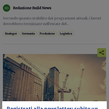
Redazione Build News
Secondo quanto stabilito dai programmi attuali, i lavori
dovrebbero terminare nell'estate del...
Ensinger
Germania
Produzione
Logistica
Registrati alla newsletter: subito un