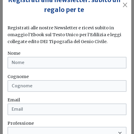
regalo per te
Registrati alle nostre Newsletter e ricevi subito in
omaggio l’Ebook sul Testo Unico per l’Edilizia e leggi
Costruzioni, segnali negativi
collegate edito DEI Tipografia del Genio Civile.
dall'Europa
Nome
Erika Seghetti
In Germania, sebbene il mercato immobiliare sia in
gran forma, diminuiscono i...
Cognome
Costruzioni
Europa
Germania
Regno unito
Email
Professione