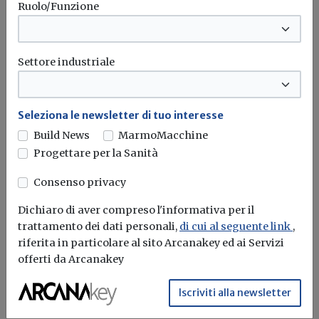
Ruolo/Funzione
Settore industriale
Seleziona le newsletter di tuo interesse
Build News
MarmoMacchine
Edifici oltre due volte più resistenti ai
Progettare per la Sanità
terremoti con intonaco “armato”
made in Italy
Consenso privacy
Dichiaro di aver compreso l'informativa per il
Redazione Build News
trattamento dei dati personali,
di cui al seguente link
,
riferita in particolare al sito Arcanakey ed ai Servizi
Condotti test dall’Università degli Studi Roma Tre e
offerti da Arcanakey
dall’ENEA, con il supporto...
Terremoti
Sisma
Enea
Intonaco
Iscriviti alla newsletter