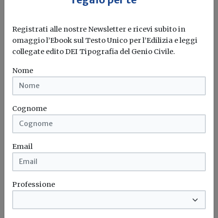
L'intonaco che cattura le polveri sottili
Redazione Build News
Registrati alle nostre Newsletter e ricevi subito in
omaggio l’Ebook sul Testo Unico per l’Edilizia e leggi
Italcementi al Premio Marzotto 2018: vince il progetto
collegate edito DEI Tipografia del Genio Civile.
Particulate Matter
Nome
Italcementi
Polveri sottili
Intonaco
Cognome
Email
Professione