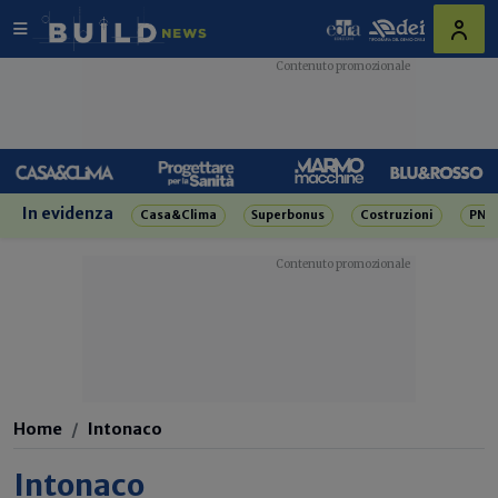
In evidenza
Casa&Clima
Superbonus
Costruzioni
PNR
Home
Intonaco
Intonaco