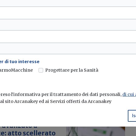
asa in smart
ione
11 maggio 2021, torna...
r di tuo interesse
armoMacchine
Progettare per la Sanità
ate
eso l'informativa per il trattamento dei dati personali,
di cui
e al sito Arcanakey ed ai Servizi offerti da Arcanakey
Is
e avanzato a
e: atto scellerato