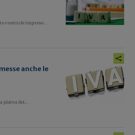
to contro le imprese...
ammesse anche le
 platea dei...