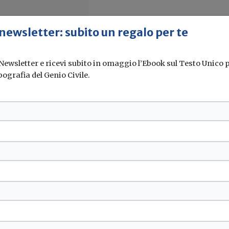
 newsletter: subito un regalo per te
 Newsletter e ricevi subito in omaggio l’Ebook sul Testo Unico pe
pografia del Genio Civile.
, Assistal: PA
inadeguata nel
so del dovere...