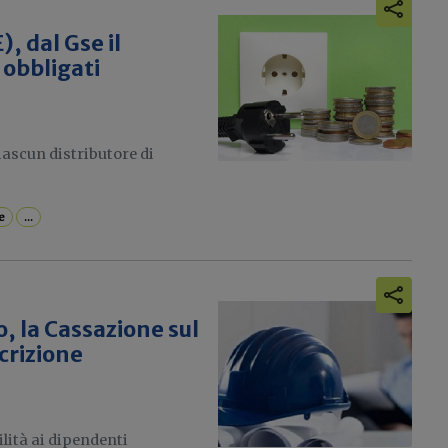
), dal Gse il
 obbligati
iascun distributore di
e
...
o, la Cassazione sul
crizione
ilità ai dipendenti