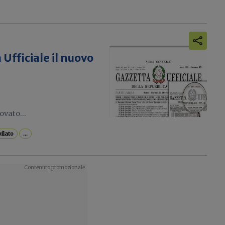
 Ufficiale il nuovo
ovato...
ilato
...