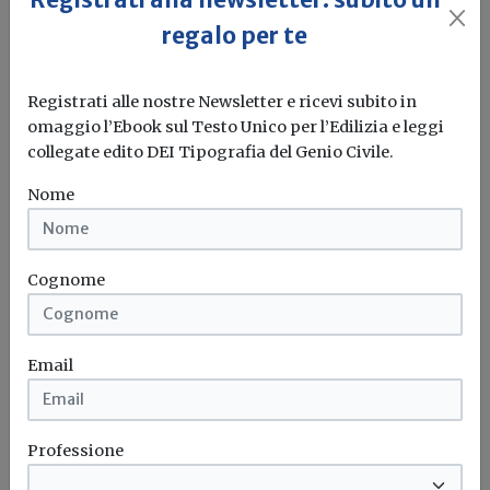
regalo per te
Via libera del Consiglio dei Ministri alla
legge delega su Codice dei contratti e
Registrati alle nostre Newsletter e ricevi subito in
lavoro
omaggio l’Ebook sul Testo Unico per l’Edilizia e leggi
collegate edito DEI Tipografia del Genio Civile.
Redazione Build News
Nome
Di Maio: “Il Governo si fa dare una delega e poi taglia...
Codice dei contratti
Codice appalti
Lavoro
Sistri
Cognome
Email
Professione