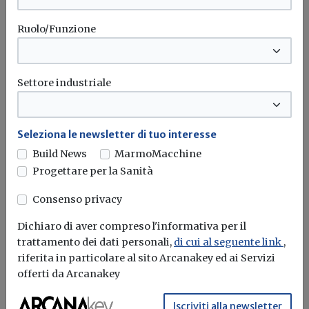
Ruolo/Funzione
Settore industriale
Seleziona le newsletter di tuo interesse
Approvato il DL Semplificazioni: il Sistri
Build News
MarmoMacchine
definitivamente cancellato dal 1°
Progettare per la Sanità
gennaio 2019
Consenso privacy
Redazione Build News
Dichiaro di aver compreso l'informativa per il
Il nuovo sistema di tracciabilità dei rifiuti sarà gestito
trattamento dei dati personali,
di cui al seguente link
,
in maniera diretta...
riferita in particolare al sito Arcanakey ed ai Servizi
offerti da Arcanakey
Sistri
Semplificazioni
Iscriviti alla newsletter