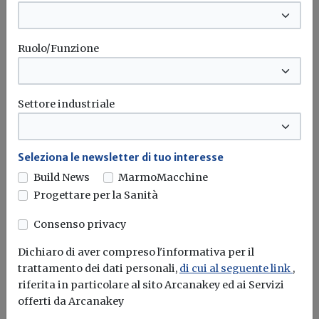
Ruolo/Funzione
Settore industriale
Seleziona le newsletter di tuo interesse
Build News
MarmoMacchine
Progettare per la Sanità
Abruzzo, definite le modalità
operative della stazione unica
Consenso privacy
appaltante
Dichiaro di aver compreso l'informativa per il
Redazione Build News
trattamento dei dati personali,
di cui al seguente link
,
riferita in particolare al sito Arcanakey ed ai Servizi
Il Servizio Genio Civile dell'Aquila incardinata nel
offerti da Arcanakey
Dipartimento Opere Pubbliche confermato quale...