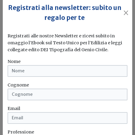
Registrati alla newsletter: subito un
regalo per te
Stazione unica appaltante provinciale,
sono oltre mille i Comuni aderenti
Registrati alle nostre Newsletter e ricevi subito in
Redazione Build News
omaggio l’Ebook sul Testo Unico per l’Edilizia e leggi
collegate edito DEI Tipografia del Genio Civile.
Report dell'Upi consegnato all'Anac: in 47 Province su 76
la Stazione Unica...
Nome
Stazione unica appaltante
Cognome
Email
Professione