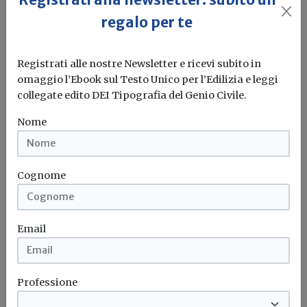
regalo per te
Registrati alle nostre Newsletter e ricevi subito in
omaggio l’Ebook sul Testo Unico per l’Edilizia e leggi
collegate edito DEI Tipografia del Genio Civile.
Appalti con il criterio del massimo
ribasso: arriva la strigliata di Papa
Nome
Francesco
Redazione Build News
Cognome
“Così le pubbliche amministrazioni finiscono per
tradire la loro stessa missione sociale...
Email
Massimo ribasso
Appalti pubblici
Compensi professionali
Tariffe minime
...
Professione