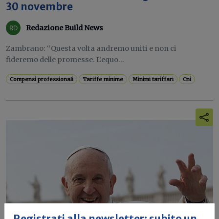
30 novembre
Redazione Build News
Zambrano: “Questa volta andremo uniti e non ci
fideremo delle promesse. L’equo...
Compensi professionali
Tariffe minime
Minimi tariffari
Cni
Registrati alla newsletter: subito un