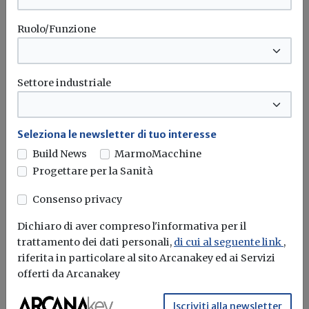
Ruolo/Funzione
Settore industriale
Seleziona le newsletter di tuo interesse
Build News
MarmoMacchine
Progettare per la Sanità
Consenso privacy
Dichiaro di aver compreso l'informativa per il
Prestazioni professionali gratuite, il
trattamento dei dati personali,
di cui al seguente link
,
Governo si allinea alla sentenza del
riferita in particolare al sito Arcanakey ed ai Servizi
Consiglio di Stato
offerti da Arcanakey
Redazione Build News
Iscriviti alla newsletter