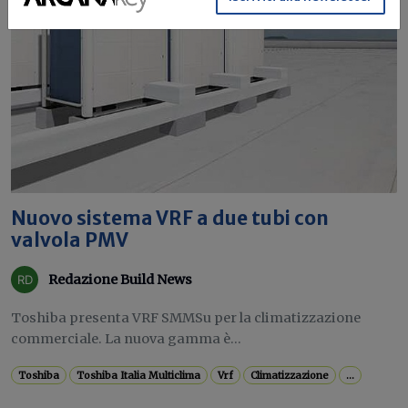
Nuovo sistema VRF a due tubi con
valvola PMV
Redazione Build News
Toshiba presenta VRF SMMSu per la climatizzazione
commerciale. La nuova gamma è...
Toshiba
Toshiba Italia Multiclima
Vrf
Climatizzazione
...