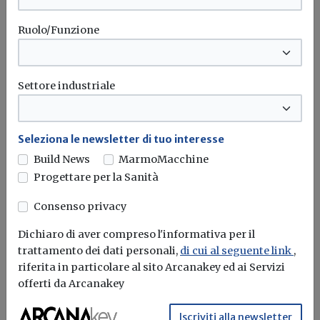
Ruolo/Funzione
Pompa di calore aria-acqua con
compressore rotativo
Settore industriale
Redazione Build News
Seleziona le newsletter di tuo interesse
Progettata in Giappone e prodotta in Europa, la nuova
pompa ESTIA R32...
Build News
MarmoMacchine
Progettare per la Sanità
Toshiba
Pompa calore
Consenso privacy
Dichiaro di aver compreso l'informativa per il
trattamento dei dati personali,
di cui al seguente link
,
riferita in particolare al sito Arcanakey ed ai Servizi
offerti da Arcanakey
Iscriviti alla newsletter