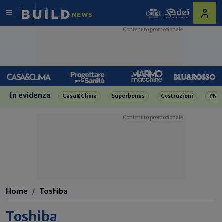
In evidenza
Casa&Clima
Superbonus
Costruzioni
PNR
Home
Toshiba
Toshiba