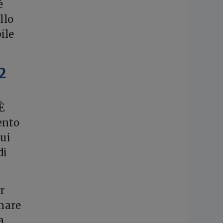
è
llo
ile
2
È
ento
cui
di
r
onare
a