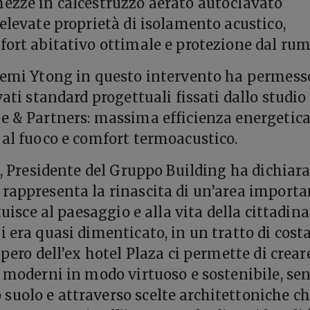
ezze in calcestruzzo aerato autoclavato
 elevate proprietà di isolamento acustico,
fort abitativo ottimale e protezione dal rum
temi Ytong in questo intervento ha permess
vati standard progettuali fissati dallo studio
e & Partners: massima efficienza energetica
 al fuoco e comfort termoacustico.
a, Presidente del Gruppo Building ha dichiara
rappresenta la rinascita di un’area importa
ituisce al paesaggio e alla vita della cittadin
i era quasi dimenticato, in un tratto di cost
upero dell’ex hotel Plaza ci permette di crear
i moderni in modo virtuoso e sostenibile, se
uolo e attraverso scelte architettoniche ch