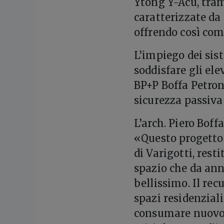
Ytong Y-Acu, tram
caratterizzate da
offrendo così com
L’impiego dei sis
soddisfare gli ele
BP+P Boffa Petron
sicurezza passiva
L’arch. Piero Boff
«Questo progetto 
di Varigotti, rest
spazio che da ann
bellissimo. Il rec
spazi residenzial
consumare nuovo s