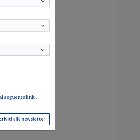
o
o
vato
li
no a
 al seguente link
,
ando
criviti alla newsletter