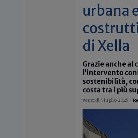
urbana e
costrutt
di Xella
Grazie anche al 
l’intervento con
sostenibilità, c
costa tra i più s
venerdì 4 luglio 2025 -
Re