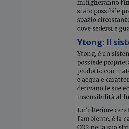
mitigheranno l’im
stato possibile pr
spazio circostante
dove sedersi e gu
Ytong: Il si
Ytong, è un sistem
possiede propriet
prodotto con mate
e acqua e caratter
derivano le sue ecc
insensibilità al f
Un’ulteriore cara
l’ambiente, è la 
CO2 nella sua str