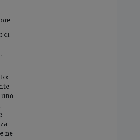
ore.
o di
,
to:
nte
a uno
a
e
nza
e ne