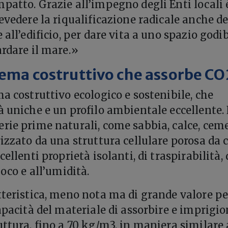
patto. Grazie all’impegno degli Enti locali 
evedere la riqualificazione radicale anche de
 all’edificio, per dare vita a uno spazio godib
ardare il mare.»
stema costruttivo che assorbe CO
a costruttivo ecologico e sostenibile, che
à uniche e un profilo ambientale eccellente. 
rie prime naturali, come sabbia, calce, cem
izzato da una struttura cellulare porosa da 
ellenti proprietà isolanti, di traspirabilità, 
uoco e all’umidità.
tteristica, meno nota ma di grande valore pe
capacità del materiale di assorbire e imprigi
uttura, fino a 70 kg/m3, in maniera similare 