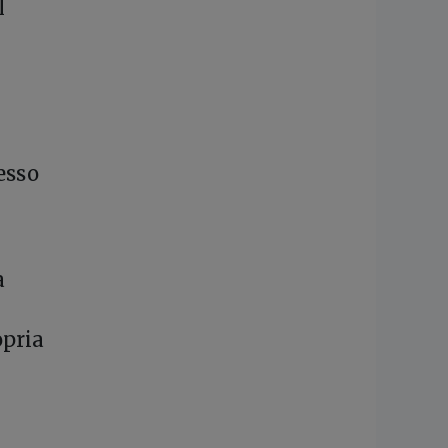
l
esso
a
opria