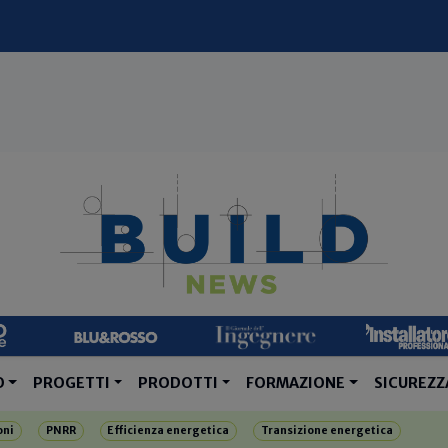
O
PROGETTI
PRODOTTI
FORMAZIONE
SICUREZZ
oni
PNRR
Efficienza energetica
Transizione energetica