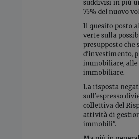
suddivisi in più u
75% del nuovo vo
Il quesito posto a
verte sulla possib
presupposto che s
d'investimento, p
immobiliare, alle
immobiliare.
La risposta negat
sull’espresso div
collettiva del Ris
attività di gestio
immobili".
Ma più in generale