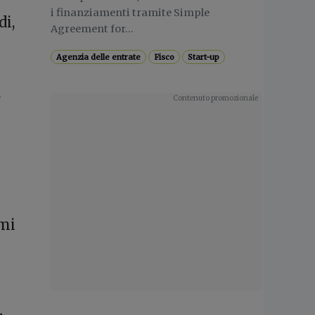
i finanziamenti tramite Simple
di,
Agreement for...
Agenzia delle entrate
Fisco
Start-up
e
mi