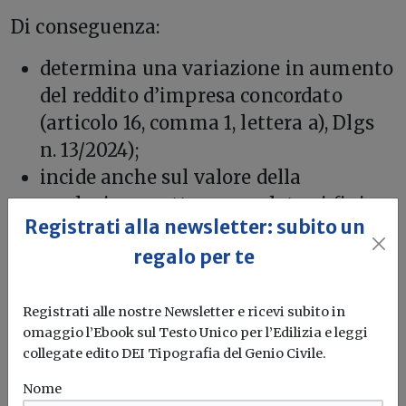
Di conseguenza:
determina una variazione in aumento
del reddito d’impresa concordato
(articolo 16, comma 1, lettera a), Dlgs
n. 13/2024);
incide anche sul valore della
produzione netta concordata ai fini
Registrati alla newsletter: subito un
Irap (articolo 17).
regalo per te
Per le imprese del settore costruzioni e
per le holding che operano tramite
Registrati alle nostre Newsletter e ricevi subito in
società veicolo su progetti immobiliari o
omaggio l’Ebook sul Testo Unico per l’Edilizia e leggi
impiantistici, il principio è chiaro: le
collegate edito DEI Tipografia del Genio Civile.
somme derivanti da accordi transattivi
Nome