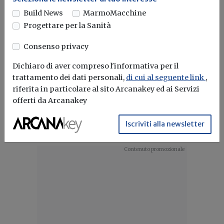
qualificazione come sopravvenienze
Build News
MarmoMacchine
attive rilevanti anche ai fini del Cpb.
Progettare per la Sanità
Il filo conduttore è la tassatività delle
Consenso privacy
variazioni previste dal Dlgs n. 13/2024:
Dichiaro di aver compreso l'informativa per il
solo gli elementi espressamente indicati
trattamento dei dati personali,
di cui al seguente link
,
possono modificare il reddito concordato.
riferita in particolare al sito Arcanakey ed ai Servizi
offerti da Arcanakey
Iscriviti alla newsletter