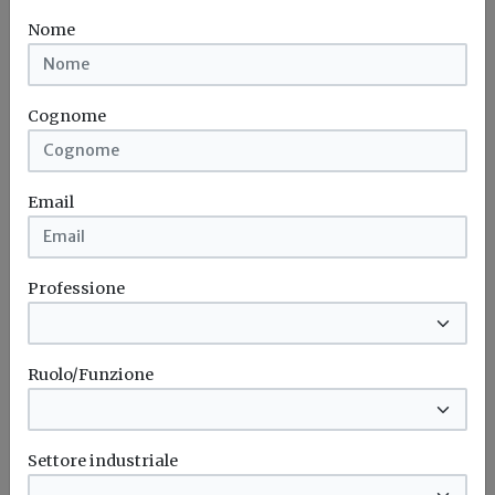
Nome
Cognome
Email
Professione
Ruolo/Funzione
Idrogeno verde, una soluzione per
l'energia del futuro. Ma oggi è ancora
troppo caro
Settore industriale
L'obiettivo crescita sostenibile è raggiungibile