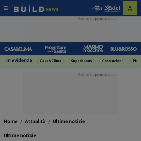
In evidenza
Casa&Clima
Superbonus
Costruzioni
PNR
Home
Attualità
Ultime notizie
Ultime notizie