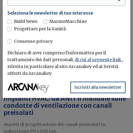
attraverso l'utilizzo dell'idrogeno verde. Ma al
momento...
Leggi
Seleziona le newsletter di tuo interesse
Build News
MarmoMacchine
Bonus elettrodomestici green,
Progettare per la Sanità
spunta il nuovo contributo per
rendere la casa più efficiente
Consenso privacy
Dichiaro di aver compreso l'informativa per il
Il governo ha allo studio l'introduzione di un nuovo
trattamento dei dati personali,
di cui al seguente link
,
bonus elettrodomestici, che...
Leggi
riferita in particolare al sito Arcanakey ed ai Servizi
offerti da Arcanakey
Potrebbe interessarti
Iscriviti alla newsletter
Attualità
Impianti HVAC: da ANIT il manuale sulle
condotte di ventilazione con canali
preisolati
Aspetti di progettazione dei canali preisolati in
poliuretano PU e PIR per...