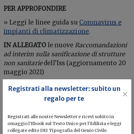
PER APPROFONDIRE
» Leggi le linee guida su
Coronavirus e
impianti di climatizzazione
.
IN ALLEGATO
le nuove
Raccomandazioni
ad interim sulla sanificazione di strutture
non sanitarie
dell’Iss (aggiornamento 20
maggio 2021)
Registrati alla newsletter: subito un
Scarica RapportoISSCOVID-1912_2021.pdf
regalo per te
Ventilazione
Sanificazione
Registrati alle nostre Newsletter e ricevi subito in
omaggio l’Ebook sul Testo Unico per l’Edilizia e leggi
collegate edito DEI Tipografia del Genio Civile.