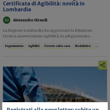
Certificata di Agibilità: novità in
Lombardia
Alessandro Giraudi
La Regione Lombardia ha aggiornato la Relazione
tecnica asseverazione agibilità, in adeguamento...
Segnalazione
Agibilità
Decreto salva casa
Modulistica
...
Registrati alla newsletter: subito un