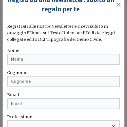
regalo per te
Registrati alle nostre Newsletter e ricevi subito in
omaggio l’Ebook sul Testo Unico per l’Edilizia e leggi
collegate edito DEI Tipografia del Genio Civile.
Stato legittimo degli immobili: il TAR
Nome
Lombardia sulla disciplina prima e
dopo il Salva Casa
Cognome
Alessandro Giraudi
Per dimostrare lo stato legittimo, l’interessato può sì
limitarsi a produrre l’ultimo...
Email
Stato legittimo
Decreto salva casa
TAR
Professione