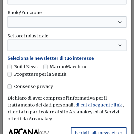
Ruolo/Funzione
Settore industriale
Seleziona le newsletter di tuo interesse
Build News
MarmoMacchine
Progettare per la Sanità
Consenso privacy
Dichiaro di aver compreso l'informativa per il
Le distanze legali nel Testo Unico
trattamento dei dati personali,
di cui al seguente link
,
Edilizia: nuovo studio del Notariato
riferita in particolare al sito Arcanakey ed ai Servizi
offerti da Arcanakey
Alessandro Giraudi
Iscriviti alla newsletter