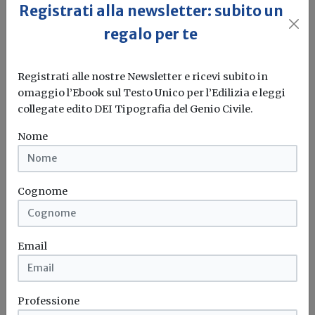
Registrati alla newsletter: subito un
regalo per te
Registrati alle nostre Newsletter e ricevi subito in
omaggio l’Ebook sul Testo Unico per l’Edilizia e leggi
collegate edito DEI Tipografia del Genio Civile.
Nome
Cognome
Email
Idrogeno verde, una soluzione per
l'energia del futuro. Ma oggi è ancora
troppo caro
Professione