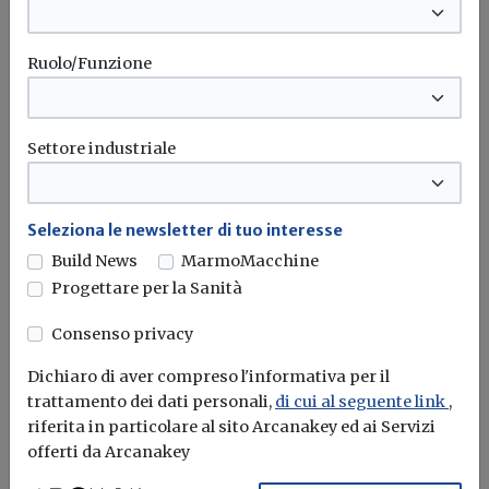
L'obiettivo crescita sostenibile è raggiungibile
attraverso l'utilizzo dell'idrogeno verde. Ma al
Ruolo/Funzione
momento...
Leggi
Bonus elettrodomestici green,
Settore industriale
spunta il nuovo contributo per
rendere la casa più efficiente
Il governo ha allo studio l'introduzione di un nuovo
Seleziona le newsletter di tuo interesse
bonus elettrodomestici, che...
Leggi
Build News
MarmoMacchine
Progettare per la Sanità
Potrebbe interessarti
Consenso privacy
Tecnologie innovative
Dichiaro di aver compreso l'informativa per il
Un innovativo sistema di facciata
trattamento dei dati personali,
di cui al seguente link
,
modulare con le rinnovabili integrate
riferita in particolare al sito Arcanakey ed ai Servizi
offerti da Arcanakey
Dal Fraunhofer un’innovazione che potrebbe semplificare