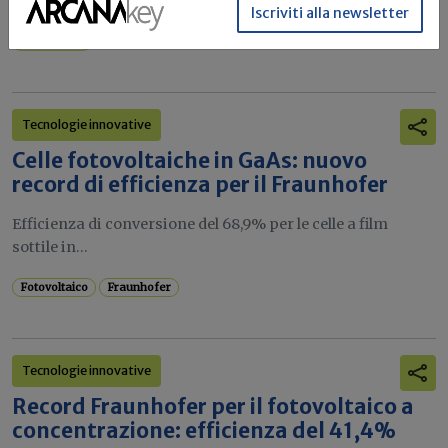
e dare una spinta agli interventi...
Iscriviti alla newsletter
Fraunhofer
Tecnologie innovative
Celle fotovoltaiche in GaAs: nuovo
record di efficienza per il Fraunhofer
Efficienza di conversione del 68,9% per le celle a film
sottile in...
Fotovoltaico
Fraunhofer
Tecnologie innovative
Record Fraunhofer per il fotovoltaico a
concentrazione: efficienza del 41,4%