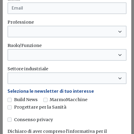
Sentenze
Abuso edilizio a 2 metri dall'autostrada:
il Tar Lazio esclude la sanabilità
Professione
L’immobile abusivo ubicato ad una distanza di 2,20 metri
dal confine autostradale...
Ruolo/Funzione
Abusi edilizi
Tar lazio
Autostrada
Condono edilizio
...
Settore industriale
Ultime notizie
Lavori autostradali, siglato accordo tra
Seleziona le newsletter di tuo interesse
ASPI e ANCE
Build News
MarmoMacchine
Progettare per la Sanità
Al fine di assicurare il completamento delle opere nei
tempi previsti, ASPI...
Consenso privacy
Ance
Autostrade per l'italia
Aspi
Subappalto
...
Dichiaro di aver compreso l'informativa per il