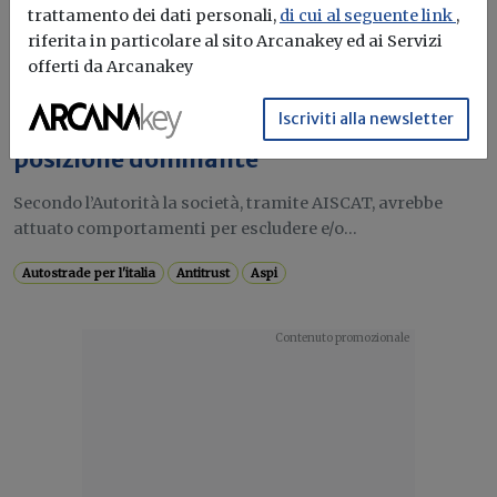
trattamento dei dati personali,
di cui al seguente link
,
riferita in particolare al sito Arcanakey ed ai Servizi
offerti da Arcanakey
Ultime notizie
Antitrust avvia istruttoria nei confronti
Iscriviti alla newsletter
di Autostrade per l’Italia per abuso di
posizione dominante
Secondo l’Autorità la società, tramite AISCAT, avrebbe
attuato comportamenti per escludere e/o...
Autostrade per l'italia
Antitrust
Aspi