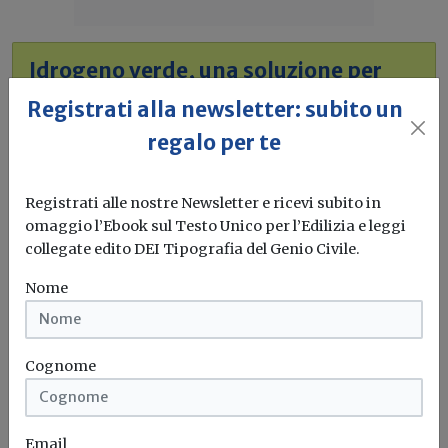
Idrogeno verde, una soluzione per
l'energia del futuro. Ma oggi è ancora
Registrati alla newsletter: subito un
troppo caro
regalo per te
L'obiettivo crescita sostenibile è raggiungibile
attraverso l'utilizzo dell'idrogeno verde. Ma al
Registrati alle nostre Newsletter e ricevi subito in
momento...
Leggi
omaggio l’Ebook sul Testo Unico per l’Edilizia e leggi
collegate edito DEI Tipografia del Genio Civile.
Bonus elettrodomestici green,
spunta il nuovo contributo per
Nome
rendere la casa più efficiente
Il governo ha allo studio l'introduzione di un nuovo
Cognome
bonus elettrodomestici, che...
Leggi
Potrebbe interessarti
Email