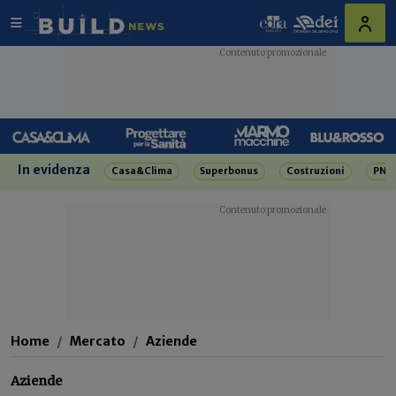
In evidenza
Casa&Clima
Superbonus
Costruzioni
PNR
Home
Mercato
Aziende
Aziende