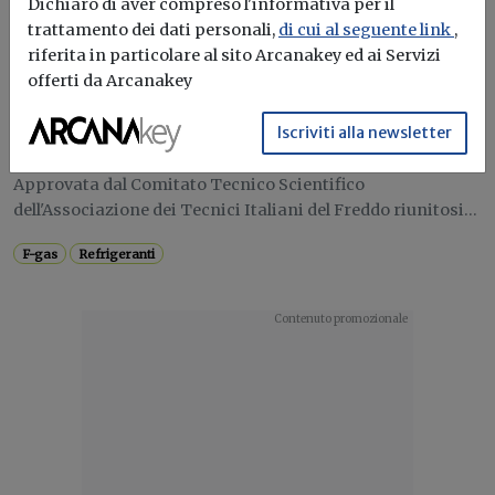
Dichiaro di aver compreso l'informativa per il
Ultime notizie
trattamento dei dati personali,
di cui al seguente link
,
riferita in particolare al sito Arcanakey ed ai Servizi
Pubblicata la "Linea Guida per il retrofit
offerti da Arcanakey
dei refrigeranti HFC ad alto GWP con
refrigeranti a minor GWP non
Iscriviti alla newsletter
infiammabili"
Approvata dal Comitato Tecnico Scientifico
dell'Associazione dei Tecnici Italiani del Freddo riunitosi...
F-gas
Refrigeranti