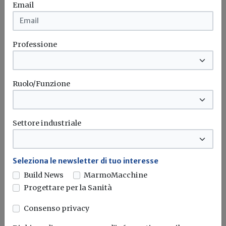
Email
Potrebbe interessarti
Aziende
Professione
Frascold: guida ai refrigeranti del futuro
Refrigeranti
Ruolo/Funzione
Impianti termici e climatizzazione
Settore industriale
Tecnologia DC inverter: il futuro della
refrigerazione con refrigeranti naturali
Seleziona le newsletter di tuo interesse
Esperienza decennale e know-how applicativo per
ampliare il portafoglio di soluzioni Carel...
Build News
MarmoMacchine
Progettare per la Sanità
Carel
Refrigeranti
Consenso privacy