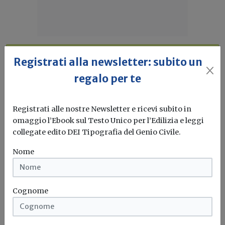
Idrogeno verde, una soluzione per
Registrati alla newsletter: subito un
l'energia del futuro. Ma oggi è ancora
regalo per te
troppo caro
L'obiettivo crescita sostenibile è raggiungibile
Registrati alle nostre Newsletter e ricevi subito in
attraverso l'utilizzo dell'idrogeno verde. Ma al
omaggio l’Ebook sul Testo Unico per l’Edilizia e leggi
momento...
Leggi
collegate edito DEI Tipografia del Genio Civile.
Nome
Bonus elettrodomestici green,
spunta il nuovo contributo per
rendere la casa più efficiente
Cognome
Il governo ha allo studio l'introduzione di un nuovo
bonus elettrodomestici, che...
Leggi