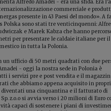
nta Alfredo Amadei - era una sfida. Era l’
nternazionalizzazione commerciale e produtt
ergas presente in 43 Paesi del mondo». A f
Polska sono stati tre venticinquenni: Alfr
udwiczak e Marek Kabza che hanno percors
etri per presentare le caldaie italiane per il
estico in tutta la Polonia.
in un ufficio di 50 metri quadrati con due pe
 Amadei - oggi la nostra sede in Polonia è
tti i servizi pre e post vendita e il magazzin
ati che abbiamo appena acquisito in propri
 diventati una cinquantina e il fatturato di
. z.o.o si avvia verso i 20 milioni di Euro c
vità capaci di sostenere i piani di investim