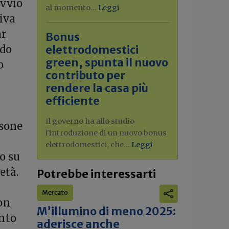
avvio
al momento...
Leggi
iva
ar
Bonus
edo
elettrodomestici
green, spunta il nuovo
o
contributo per
rendere la casa più
efficiente
Il governo ha allo studio
rsone
l'introduzione di un nuovo bonus
elettrodomestici, che...
Leggi
o su
età.
Potrebbe interessarti
Mercato
on
M’illumino di meno 2025:
ento
aderisce anche