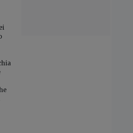
ei
o
chia
e
che
.