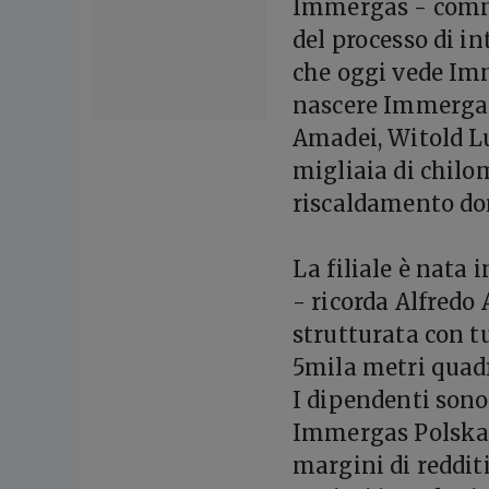
Immergas - comme
del processo di i
che oggi vede Imm
nascere Immergas 
Amadei, Witold L
migliaia di chilom
riscaldamento dom
La filiale è nata 
- ricorda Alfredo
strutturata con tu
5mila metri quadr
I dipendenti sono
Immergas Polska Sp
margini di redditi