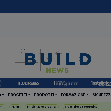
O
PROGETTI
PRODOTTI
FORMAZIONE
SICUREZZ
oni
PNRR
Efficienza energetica
Transizione energetica