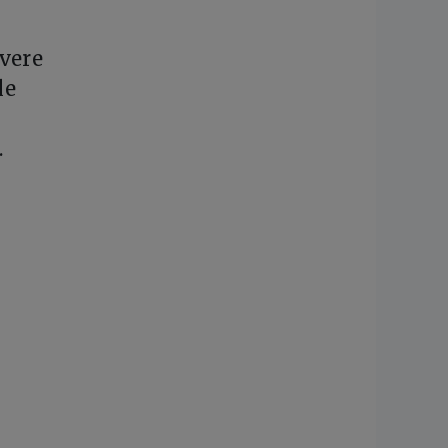
avere
le
.