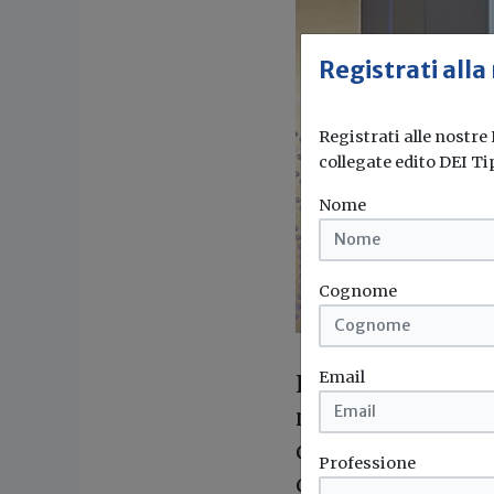
Registrati alla
Registrati alle nostre
collegate edito DEI Ti
Nome
Cognome
Email
In occasione di E
nuova piattaforma
della refrigerazi
Professione
degli elementi chi