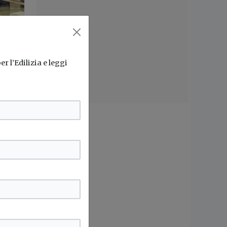
r l’Edilizia e leggi
ne
 uno