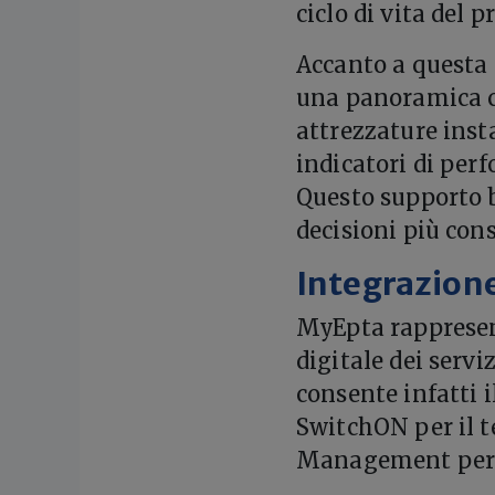
ciclo di vita del p
Accanto a questa 
una panoramica cen
attrezzature insta
indicatori di per
Questo supporto b
decisioni più cons
Integrazione 
MyEpta rappresent
digitale dei serv
consente infatti 
SwitchON per il 
Management per la