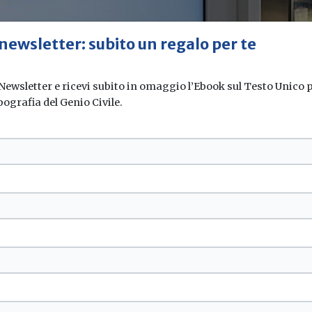
 newsletter: subito un regalo per te
 Newsletter e ricevi subito in omaggio l’Ebook sul Testo Unico pe
pografia del Genio Civile.
uroShop 2026, Epta ha presentato MyEpta, la
 digitale destinata a trasformare la gestio
one nel retail. Questo strumento rappresenta
ave della strategia evolutiva dell’azienda,