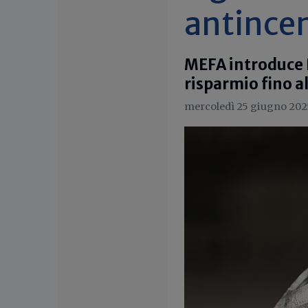
antince
MEFA introduce F
risparmio fino 
mercoledì 25 giugno 202