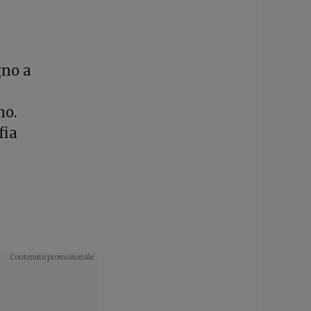
gno a
no.
fia