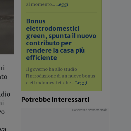
al momento...
Leggi
Bonus
elettrodomestici
green, spunta il nuovo
contributo per
rendere la casa più
efficiente
ni
Il governo ha allo studio
ato
l'introduzione di un nuovo bonus
elettrodomestici, che...
Leggi
ndio
Potrebbe interessarti
ni
vo
g
ova