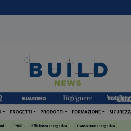
O
PROGETTI
PRODOTTI
FORMAZIONE
SICUREZZ
oni
PNRR
Efficienza energetica
Transizione energetica