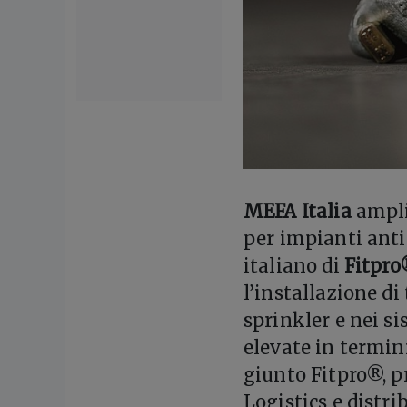
MEFA Italia
ampli
per impianti anti
italiano di
Fitpr
l’installazione d
sprinkler e nei s
elevate in termini
giunto Fitpro®, p
Logistics e distr