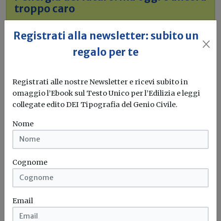
troppo caro
L'obiettivo crescita sostenibile è raggiungibile
Registrati alla newsletter: subito un
attraverso l'utilizzo dell'idrogeno verde. Ma al
regalo per te
momento...
Leggi
Bonus elettrodomestici green,
Registrati alle nostre Newsletter e ricevi subito in
spunta il nuovo contributo per
omaggio l’Ebook sul Testo Unico per l’Edilizia e leggi
rendere la casa più efficiente
collegate edito DEI Tipografia del Genio Civile.
Il governo ha allo studio l'introduzione di un nuovo
Nome
bonus elettrodomestici, che...
Leggi
Potrebbe interessarti
Cognome
Libri
Sistemi a cappotto e indagini
Email
termografiche: aggiornato il manuale di
ANIT