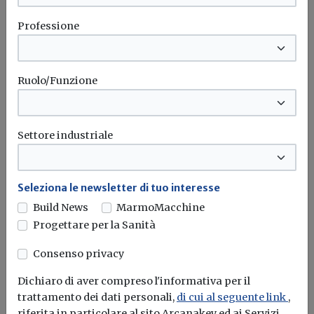
Professione
Il potenziarsi dei bonus edilizi, a culminare con il
superbonus 110%, hanno...
Sistema a cappotto
Anit
Termografia
Indagini
Ruolo/Funzione
Leggi
Settore industriale
Termografia all'infrarosso, pubblicata
la norma UNI 11867:2022
Seleziona le newsletter di tuo interesse
Indicazioni generali per il corretto utilizzo
Build News
MarmoMacchine
Progettare per la Sanità
Termografia
Norma uni
Consenso privacy
Dichiaro di aver compreso l'informativa per il
Leggi
trattamento dei dati personali,
di cui al seguente link
,
Sistemi resinosi, termografia
riferita in particolare al sito Arcanakey ed ai Servizi