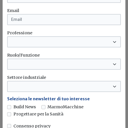
Email
Professione
Ruolo/Funzione
Iscriviti alla newsletter di
Build News
Settore industriale
Rimani aggiornato sulle ultime
novità in campo di efficienza
energetica e sostenibilità edile
Seleziona le newsletter di tuo interesse
Build News
MarmoMacchine
Progettare per la Sanità
Iscriviti
Consenso privacy