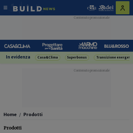
In evidenza
Casa&Clima
Superbonus
Transizione energeti
Home
Prodotti
Prodotti