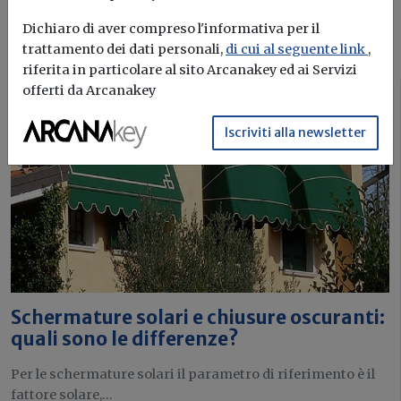
Dichiaro di aver compreso l'informativa per il
I più letti sull'argomento
trattamento dei dati personali,
di cui al seguente link
,
riferita in particolare al sito Arcanakey ed ai Servizi
offerti da Arcanakey
Attualità
Iscriviti alla newsletter
Schermature solari e chiusure oscuranti:
quali sono le differenze?
Per le schermature solari il parametro di riferimento è il
fattore solare,...