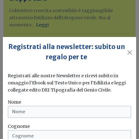
L'obiettivo crescita sostenibile è raggiungibile
attraverso l'utilizzo dell'idrogeno verde. Ma al
momento...
Leggi
Bonus elettrodomestici green,
Registrati alla newsletter: subito un
spunta il nuovo contributo per
regalo per te
rendere la casa più efficiente
Il governo ha allo studio l'introduzione di un nuovo
Registrati alle nostre Newsletter e ricevi subito in
bonus elettrodomestici, che...
Leggi
omaggio l’Ebook sul Testo Unico per l’Edilizia e leggi
collegate edito DEI Tipografia del Genio Civile.
Potrebbe interessarti
Nome
Cognome