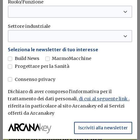
Ruolo/Funzione
Settore industriale
Seleziona le newsletter di tuo interesse
Build News
MarmoMacchine
Progettare per la Sanità
Consenso privacy
Dichiaro di aver compreso l'informativa per il
trattamento dei dati personali,
di cui al seguente link
,
riferita in particolare al sito Arcanakey ed ai Servizi
Iscriviti alla newsletter di
offerti da Arcanakey
Build News
Iscriviti alla newsletter
Rimani aggiornato sulle ultime
novità in campo di efficienza