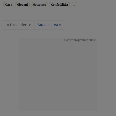
Casa
Giovani
Notariato
Confedilizia
...
« Precedente
Successiva »