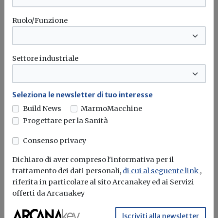
Ruolo/Funzione
Settore industriale
Seleziona le newsletter di tuo interesse
Build News
MarmoMacchine
Progettare per la Sanità
Consenso privacy
Dichiaro di aver compreso l'informativa per il
trattamento dei dati personali,
di cui al seguente link
,
riferita in particolare al sito Arcanakey ed ai Servizi
Compravendite e mutui di fonte
offerti da Arcanakey
notarile: calo del 4,1% nel II trimestre
2023
Iscriviti alla newsletter