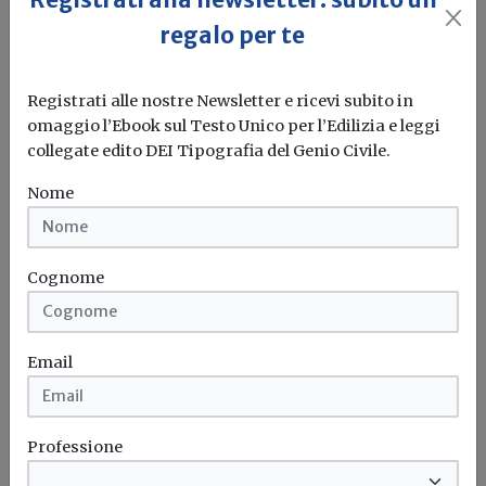
regalo per te
Registrati alle nostre Newsletter e ricevi subito in
omaggio l’Ebook sul Testo Unico per l’Edilizia e leggi
collegate edito DEI Tipografia del Genio Civile.
Nome
In aumento le compravendite di
immobili più efficienti
Cognome
energeticamente
Redazione Build News
Email
I dati Fiaip - ENEA - I-Com: per tutte le tipologie
edilizie...
Professione
Compravendite immobiliari
Classe energetica
Enea
Fiaip
...