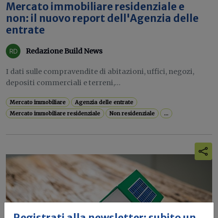
Mercato immobiliare residenziale e
non: il nuovo report dell'Agenzia delle
entrate
Redazione Build News
I dati sulle compravendite di abitazioni, uffici, negozi,
depositi commerciali e terreni,...
Mercato immobiliare
Agenzia delle entrate
Mercato immobiliare residenziale
Non residenziale
...
Registrati alla newsletter: subito un