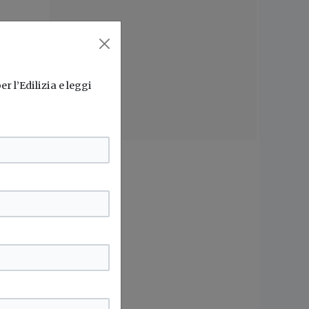
enni
erso
r l’Edilizia e leggi
o
enti
ompe