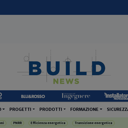
O
PROGETTI
PRODOTTI
FORMAZIONE
SICUREZZ
oni
PNRR
Efficienza energetica
Transizione energetica