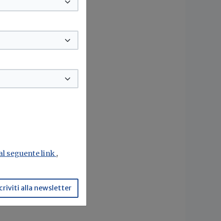
ti in
a
mente
rie
empi
ture
 al seguente link
,
criviti alla newsletter