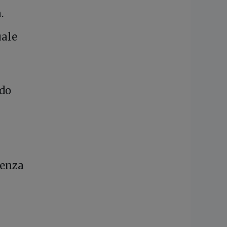
.
uale
do
senza