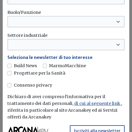
Ruolo/Funzione
Settore industriale
Seleziona le newsletter di tuo interesse
Build News
MarmoMacchine
Progettare per la Sanità
Consenso privacy
Dichiaro di aver compreso l'informativa per il
Cambiamento Climatico: è Roma la
trattamento dei dati personali,
di cui al seguente link
,
città più colpita
riferita in particolare al sito Arcanakey ed ai Servizi
offerti da Arcanakey
Redazione Build News
Iscriviti alla newsletter