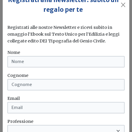
regalo per te
Registrati alle nostre Newsletter e ricevi subito in
omaggio l’Ebook sul Testo Unico per l’Edilizia e leggi
collegate edito DEI Tipografia del Genio Civile.
Climate change: Nord America e
Nome
Europa sono stati colpiti da grandi
incendi boschivi tra giugno e luglio
Cognome
Amministratore
Il Servizio di Monitoraggio dell'Atmosfera di Copernicus
(Copernicus Atmosphere Monitoring Service -...
Email
Climate change
Incendi
Professione