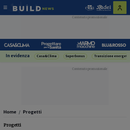
In evidenza
Casa&Clima
Superbonus
Transizione energeti
Home
Progetti
Progetti