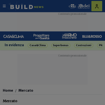
In evidenza
Casa&Clima
Superbonus
Costruzioni
PNR
Home
Mercato
Mercato