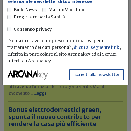
Seleziona le newsletter di tuo interesse
Build News
MarmoMacchine
Progettare per la Sanità
Consenso privacy
Dichiaro di aver compreso l'informativa per il
trattamento dei dati personali,
di cui al seguente link
,
Idrogeno verde, una soluzione per
riferita in particolare al sito Arcanakey ed ai Servizi
l'energia del futuro. Ma oggi è ancora
offerti da Arcanakey
troppo caro
Iscriviti alla newsletter
L'obiettivo crescita sostenibile è raggiungibile
attraverso l'utilizzo dell'idrogeno verde. Ma al
momento...
Leggi
Bonus elettrodomestici green,
spunta il nuovo contributo per
rendere la casa più efficiente