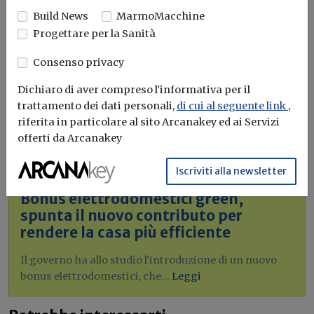
Build News
MarmoMacchine
Progettare per la Sanità
Consenso privacy
Idrogeno verde, una soluzione per
l'energia del futuro. Ma oggi è ancora
Dichiaro di aver compreso l'informativa per il
troppo caro
trattamento dei dati personali,
di cui al seguente link
,
riferita in particolare al sito Arcanakey ed ai Servizi
L'obiettivo crescita sostenibile è raggiungibile
offerti da Arcanakey
attraverso l'utilizzo dell'idrogeno verde. Ma al
momento...
Leggi
Iscriviti alla newsletter
Bonus elettrodomestici green,
spunta il nuovo contributo per
rendere la casa più efficiente
Il governo ha allo studio l'introduzione di un nuovo
bonus elettrodomestici, che...
Leggi