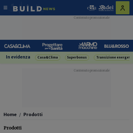
In evidenza
Casa&Clima
Superbonus
Transizione energeti
Home
Prodotti
Prodotti