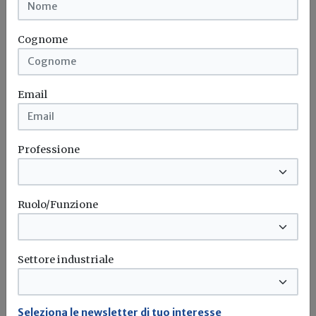
solo avvisi pertinenti;
Funzione HDR (High Dynamic Range):
Cognome
Ottimizza la qualità dell'immagine in
condizioni di scarsa illuminazione.
Email
Professione
Ruolo/Funzione
Settore industriale
Seleziona le newsletter di tuo interesse