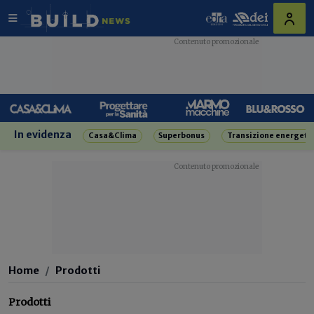
In evidenza
Casa&Clima
Superbonus
Transizione energeti
Home
Prodotti
Prodotti