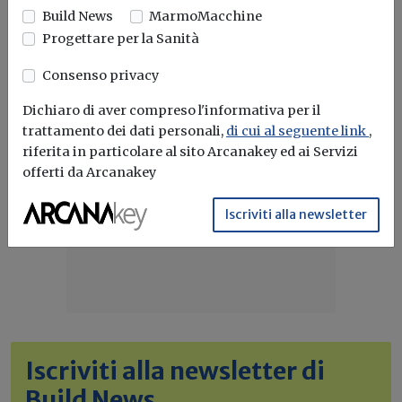
Build News
MarmoMacchine
Potrebbe interessarti
Progettare per la Sanità
Consenso privacy
Dichiaro di aver compreso l'informativa per il
trattamento dei dati personali,
di cui al seguente link
,
riferita in particolare al sito Arcanakey ed ai Servizi
offerti da Arcanakey
Iscriviti alla newsletter
Iscriviti alla newsletter di
Build News