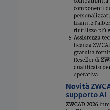
compatibilità c
componenti dur
personalizzati
tramite l'alber
riutilizzo più 
Assistenza tec
licenza ZWCAD 
gratuita forni
Reseller di
ZW
qualificato pe
operativa.
Novità ZWCA
supporto AI
ZWCAD 2026
inte