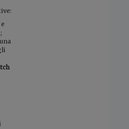
ive:
 e
;
a una
gli
atch
i