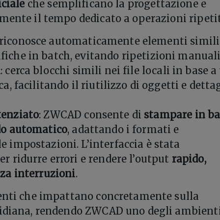
iciale
che semplificano la progettazione e
mente il tempo dedicato a operazioni ripetit
 riconosce automaticamente elementi simili
iche in batch, evitando ripetizioni manuali
h
: cerca blocchi simili nei file locali in base 
ca, facilitando il riutilizzo di oggetti e detta
tenziato
: ZWCAD consente di
stampare in b
do automatico
, adattando i formati e
e impostazioni. L’interfaccia è stata
er ridurre errori e rendere l’output
rapido,
nza interruzioni
.
genti che impattano concretamente sulla
tidiana, rendendo ZWCAD uno degli ambient