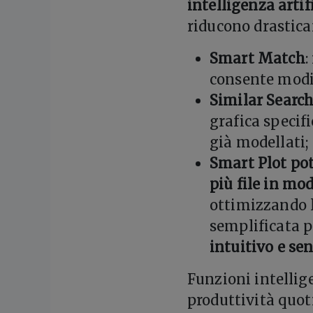
intelligenza artif
riducono drastica
Smart Match
:
consente modif
Similar Searc
grafica specifi
già modellati;
Smart Plot po
più file in mo
ottimizzando l
semplificata p
intuitivo e se
Funzioni intelli
produttività quo