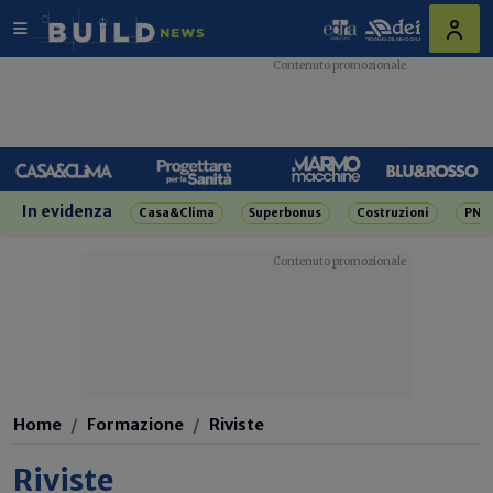
In evidenza
Casa&Clima
Superbonus
Costruzioni
PNR
Home
Formazione
Riviste
Riviste