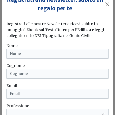
regalo per te
Registrati alle nostre Newsletter e ricevi subito in
omaggio l’Ebook sul Testo Unico per l’Edilizia e leggi
collegate edito DEI Tipografia del Genio Civile.
Nome
Cognome
Email
Monossido di carbonio, quali sono le
Professione
responsabilità di installatori e