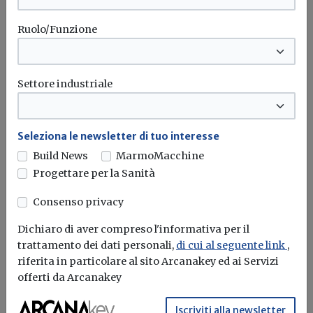
manutentori?
Ruolo/Funzione
Redazione Build News
Il punto con Guido Pesaro di CNA Installazione Impianti
Settore industriale
sull’ultimo numero della...
Seleziona le newsletter di tuo interesse
Build News
MarmoMacchine
Progettare per la Sanità
Consenso privacy
Dichiaro di aver compreso l'informativa per il
trattamento dei dati personali,
di cui al seguente link
,
riferita in particolare al sito Arcanakey ed ai Servizi
offerti da Arcanakey
Iscriviti alla newsletter