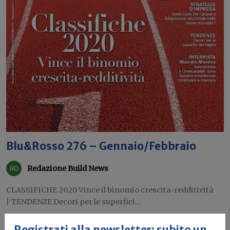
Blu&Rosso 276 – Gennaio/Febbraio
Redazione Build News
CLASSIFICHE 2020 Vince il binomio crescita-redditività
| TENDENZE Decori per le superfici...
Blu&Rosso
Rivista
Angaisa
Registrati alla newsletter: subito un