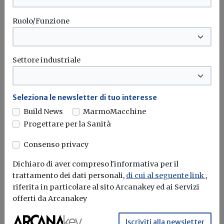
Ruolo/Funzione
Settore industriale
Seleziona le newsletter di tuo interesse
Ripensare la città, il convegno
Build News
MarmoMacchine
organizzato da AIDIA
Progettare per la Sanità
Redazione Build News
Consenso privacy
Pratiche virtuose e strategie innovative per un
Dichiaro di aver compreso l'informativa per il
ripensamento della città, l'iniziativa del...
trattamento dei dati personali,
di cui al seguente link
,
riferita in particolare al sito Arcanakey ed ai Servizi
Convegno
Città
Urbanistica
offerti da Arcanakey
Iscriviti alla newsletter