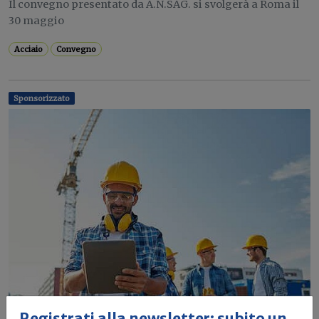
Il convegno presentato da A.N.SAG. si svolgerà a Roma il
30 maggio
Acciaio
Convegno
Sponsorizzato
Registrati alla newsletter: subito un