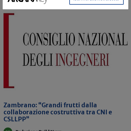
Zambrano: “Grandi frutti dalla
collaborazione costruttiva tra CNI e
CSLLPP”