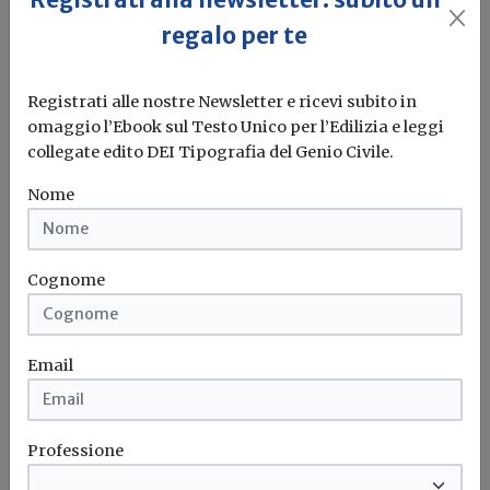
regalo per te
Post Superbonus: responsabilità e
contenziosi dopo il blocco delle
Registrati alle nostre Newsletter e ricevi subito in
cessioni
omaggio l’Ebook sul Testo Unico per l’Edilizia e leggi
collegate edito DEI Tipografia del Genio Civile.
Redazione Build News
Nome
Il convegno che si svolgerà il 13 e il 19 aprile ha...
Superbonus
Cessione del credito
Convegno
Cantiere
...
Cognome
Email
Professione