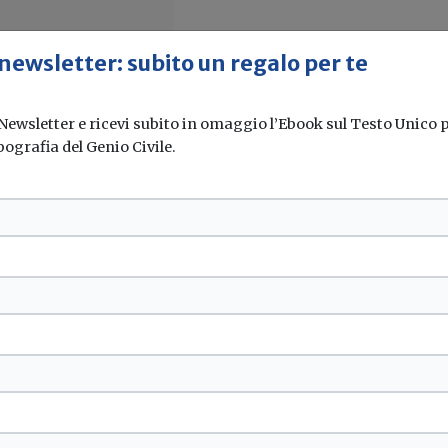
 newsletter: subito un regalo per te
 Newsletter e ricevi subito in omaggio l’Ebook sul Testo Unico pe
pografia del Genio Civile.
Gruppo G.I. Holding
i Bassano del Grappa...