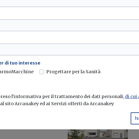
 e informazione su
a serie...
r di tuo interesse
armoMacchine
Progettare per la Sanità
eso l'informativa per il trattamento dei dati personali,
di cui
e al sito Arcanakey ed ai Servizi offerti da Arcanakey
 quota di
Is