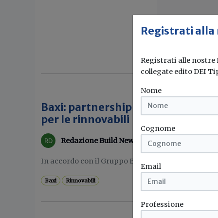
Registrati alla
Registrati alle nostre
collegate edito DEI Ti
Nome
Baxi: partnership strategica con 
per le rinnovabili
Cognome
Redazione Build News
In accordo con il Gruppo BDR Thermea l'azienda d
Email
Baxi
Rinnovabili
Professione