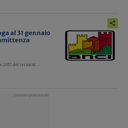
oga al 31 gennaio
ommittenza
2017 dei termini...