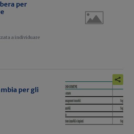
ibera per
re
zzata a individuare
ambia per gli