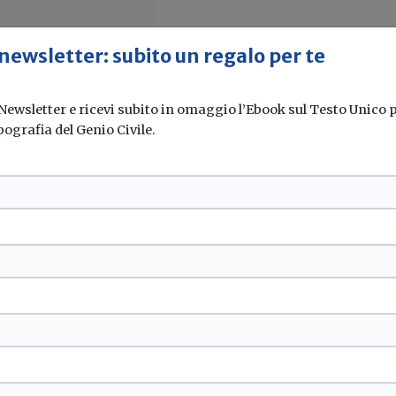
 newsletter: subito un regalo per te
 Newsletter e ricevi subito in omaggio l’Ebook sul Testo Unico pe
pografia del Genio Civile.
a Anci proposte di
imitazioni alle...