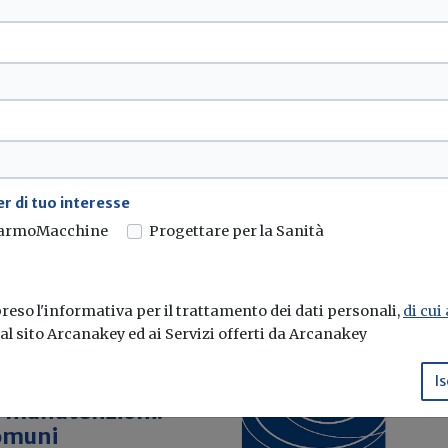
dal 1° novembre a
poluogo
ncidere l'obbligo con
r di tuo interesse
armoMacchine
Progettare per la Sanità
eso l'informativa per il trattamento dei dati personali,
di cui
e al sito Arcanakey ed ai Servizi offerti da Arcanakey
Is
le manutenzioni.
comuni