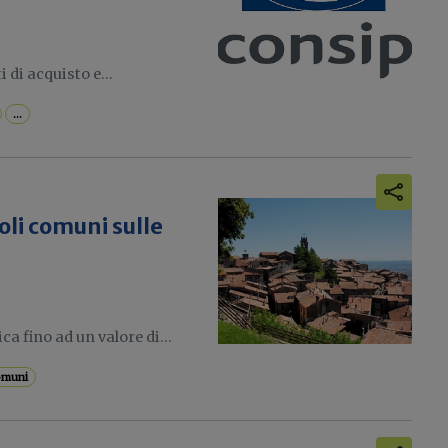
 di acquisto e...
...
coli comuni sulle
ca fino ad un valore di...
omuni