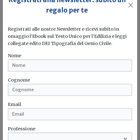
regalo per te
Registrati alle nostre Newsletter e ricevi subito in
Il regime giuridico degli affidamenti
omaggio l’Ebook sul Testo Unico per l’Edilizia e leggi
delle opere PNRR e PNC dopo il 1° luglio
collegate edito DEI Tipografia del Genio Civile.
2023
Nome
Redazione Build News
Per le azioni finanziate con fondi PNRR e PNC, e solo
Cognome
fino...
PNRR
Piccoli comuni
Codice appalti
Contratti
...
Email
Professione