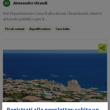
Alessandro Giraudi
Dal Dipartimento Casa Italia alcuni chiarimenti relativi
al bando pubblico per il...
Piccoli comuni
Riqualificazione
Casa italia
Registrati alla newsletter: subito un