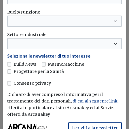
Ruolo/Funzione
Settore industriale
Seleziona le newsletter di tuo interesse
Build News
MarmoMacchine
Progettare per la Sanità
Bando piccoli comuni, in arrivo 160
Consenso privacy
milioni per la riqualificazione
Dichiaro di aver compreso l'informativa per il
Redazione Build News
trattamento dei dati personali,
di cui al seguente link
,
riferita in particolare al sito Arcanakey ed ai Servizi
Fondi per oltre 5.500 piccoli comuni. L'obiettivo
offerti da Arcanakey
principale è qualificare e mantenere...
Iscriviti alla newsletter