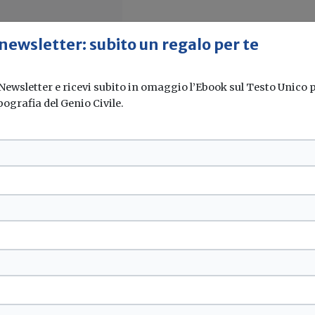
 newsletter: subito un regalo per te
 Newsletter e ricevi subito in omaggio l’Ebook sul Testo Unico pe
pografia del Genio Civile.
 crediti incagliati,
iva
la delibera disciplina i
crediti