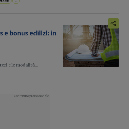
crediti
...
 e bonus edilizi: in
eri e le modalità...