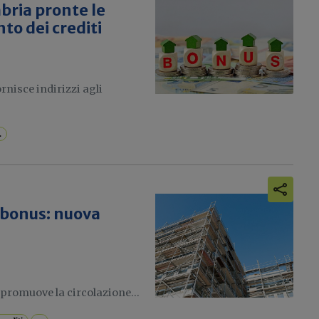
abria pronte le
nto dei crediti
rnisce indirizzi agli
.
erbonus: nuova
 promuove la circolazione...