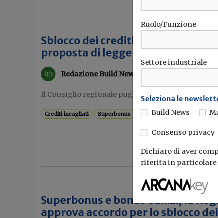
Ruolo/Funzione
Sblocco dei crediti Superbonus e bo
proposta di legge anche in Puglia
Settore industriale
Redazione Build News
Il Consiglio regionale pugliese si appresta a licenz
Seleziona le newslette
Build News
M
Crediti incagliati
Superbonus
Bonus edilizi
Puglia
...
Consenso privacy
Dichiaro di aver compr
riferita in particolar
Superbonus e bonus edilizi, la Re
approva accordo per lo sblocco dei