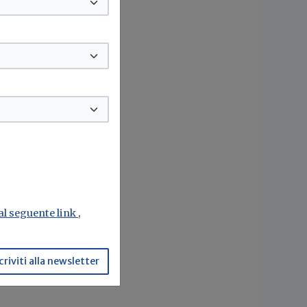
 al seguente link
,
criviti alla newsletter