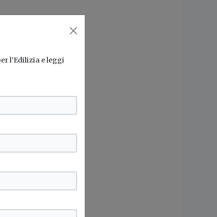
r l’Edilizia e leggi