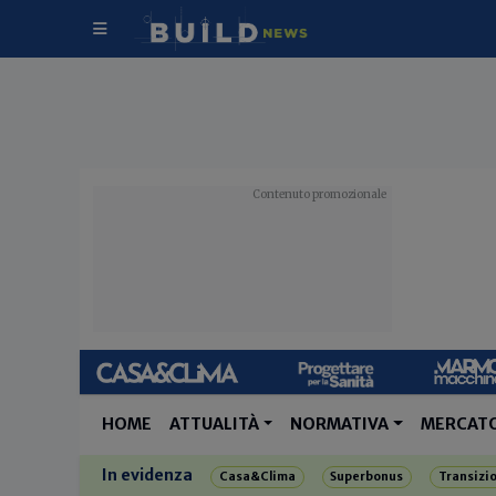
HOME
ATTUALITÀ
NORMATIVA
MERCAT
In evidenza
Casa&Clima
Superbonus
Transizi