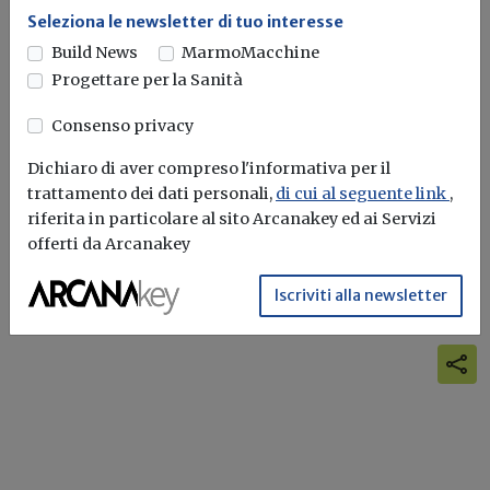
Seleziona le newsletter di tuo interesse
Al via Legno d’Ingegno
Build News
MarmoMacchine
Progettare per la Sanità
Redazione Build News
Consenso privacy
Torna il Concorso internazionale promosso da Rilegno
aperto a architetti, ecodesigner e...
Dichiaro di aver compreso l'informativa per il
trattamento dei dati personali,
di cui al seguente link
,
Concorsi
Legno
riferita in particolare al sito Arcanakey ed ai Servizi
offerti da Arcanakey
Iscriviti alla newsletter