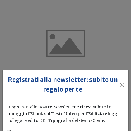
Registrati alla newsletter: subito un
regalo per te
Qual è il centro commerciale più
ecosostenibile? Un concorso indetto
Registrati alle nostre Newsletter e ricevi subito in
da EURAC a livello europeo
omaggio l’Ebook sul Testo Unico per l’Edilizia e leggi
collegate edito DEI Tipografia del Genio Civile.
Redazione Build News