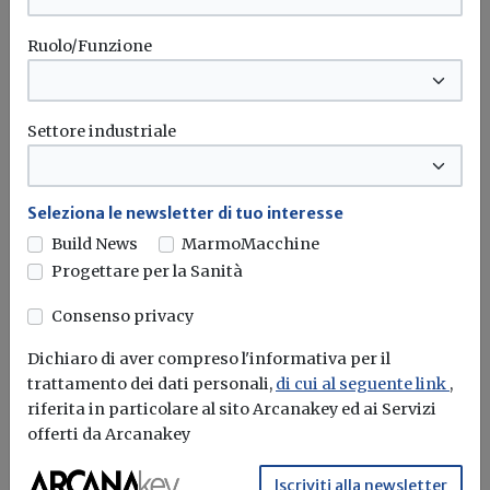
Ruolo/Funzione
Settore industriale
Seleziona le newsletter di tuo interesse
Le Torri di Zingonia rinascono grazie al
Build News
MarmoMacchine
Superbonus
Progettare per la Sanità
Redazione Build News
Consenso privacy
Le quattro torri ancora esistenti nella città della
Dichiaro di aver compreso l'informativa per il
bergamasca, diventata suo malgrado...
trattamento dei dati personali,
di cui al seguente link
,
riferita in particolare al sito Arcanakey ed ai Servizi
Superbonus
Riqualificazione
Enel
Casa&Clima
offerti da Arcanakey
Iscriviti alla newsletter