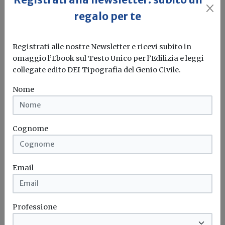
Pratiche ingannevoli nella vendita di
regalo per te
servizi energetici, Antitrust sanziona
Enel e agenzie partner
Registrati alle nostre Newsletter e ricevi subito in
omaggio l’Ebook sul Testo Unico per l’Edilizia e leggi
Redazione Build News
collegate edito DEI Tipografia del Genio Civile.
Secondo l’Autorità le società fornivano indebitamente a
Nome
operatori di call center liste...
Enel
Antitrust
Agcm
Servizi energetici
Cognome
Email
Professione