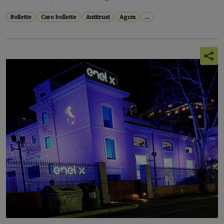
Bollette
Caro bollette
Antitrust
Agcm
...