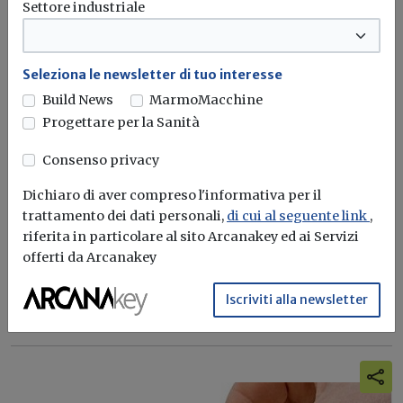
Settore industriale
Seleziona le newsletter di tuo interesse
Build News
MarmoMacchine
Progettare per la Sanità
Causa di esclusione per gravi violazioni
non definitivamente accertate in
Consenso privacy
materia fiscale: il decreto in Gazzetta
Dichiaro di aver compreso l'informativa per il
Redazione Build News
trattamento dei dati personali,
di cui al seguente link
,
riferita in particolare al sito Arcanakey ed ai Servizi
Pubblicato in G.U. il decreto del Mef che individua i limiti
offerti da Arcanakey
e...
Iscriviti alla newsletter
Esclusione dalla gara
Fiscale
Codice dei contratti pubblici