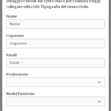
omaggio l’Ebook sul Testo Unico per l’Edilizia e leggi
giovani (30%) e donne (15%)
collegate edito DEI Tipografia del Genio Civile.
Redazione Build News
Nome
Anac: fa bene un’amministrazione pubblica a escludere
dalla gara di appalto delle...
Cognome
Gare d'appalto
Giovani
Donne
ANAC
...
Email
Professione
Ruolo/Funzione