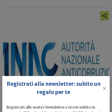
Registrati alla newsletter: subito un
regalo per te
Opere PNRR, escluse dalla gara
Registrati alle nostre Newsletter e ricevi subito in
d'appalto le ditte che non assumono