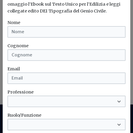
omaggio l’Ebook sul Testo Unico per l’Edilizia e leggi
collegate edito DEI Tipografia del Genio Civile.
Nome
Iscriviti alla newsletter di
Build News
Cognome
Rimani aggiornato sulle ultime
novità in campo di efficienza
energetica e sostenibilità edile
Email
Iscriviti
Professione
Ruolo/Funzione