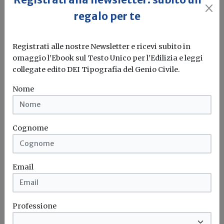
regalo per te
Registrati alle nostre Newsletter e ricevi subito in
omaggio l’Ebook sul Testo Unico per l’Edilizia e leggi
Fassa Bortolo acquisisce azienda
collegate edito DEI Tipografia del Genio Civile.
leader in Spagna nella produzione di
gesso
Nome
Erika Seghetti
Cognome
Le politiche di sviluppo si traducono in una crescita del
fatturato che...
Fassa bortolo
Email
Professione