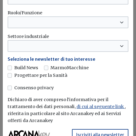
Ruolo/Funzione
Settore industriale
Seleziona le newsletter di tuo interesse
Build News
MarmoMacchine
Progettare per la Sanità
Consenso privacy
Fassa Bortolo, 42 mln di euro per il
rilancio di Vilca bloccati da una firma
Dichiaro di aver compreso l'informativa per il
trattamento dei dati personali,
di cui al seguente link
,
Redazione Build News
riferita in particolare al sito Arcanakey ed ai Servizi
offerti da Arcanakey
Fermo da un anno l'investimento nella veronese Vilca
Iscriviti alla newsletter