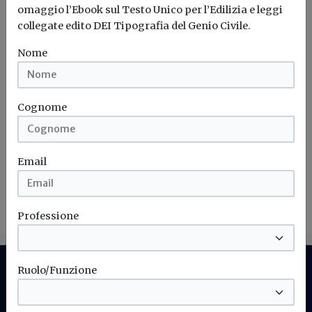
omaggio l’Ebook sul Testo Unico per l’Edilizia e leggi
collegate edito DEI Tipografia del Genio Civile.
Nome
Iscriviti alla newsletter di
Build News
Cognome
Rimani aggiornato sulle ultime
novità in campo di efficienza
energetica e sostenibilità edile
Email
Iscriviti
Professione
Ruolo/Funzione