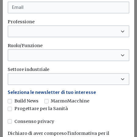
Professione
Sostenibilità ambientale ed energetica
Ruolo/Funzione
nelle isole minori: audizione di Anie al
Senato
Settore industriale
Redazione Build News
Nell’ambito dell’esame dei disegni di legge relativi allo
sviluppo delle Isole minori
Seleziona le newsletter di tuo interesse
Build News
MarmoMacchine
Isole minori
Anie
Audizione
Progettare per la Sanità
Consenso privacy
Dichiaro di aver compreso l'informativa per il