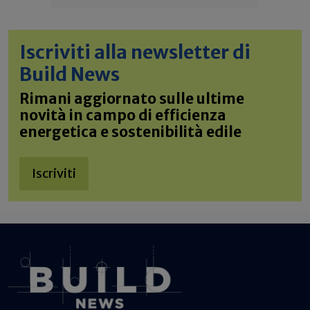
Iscriviti alla newsletter di
Build News
Rimani aggiornato sulle ultime
novità in campo di efficienza
energetica e sostenibilità edile
Iscriviti