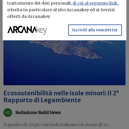
trattamento dei dati personali,
di cui al seguente link
,
riferita in particolare al sito Arcanakey ed ai Servizi
offerti da Arcanakey
Iscriviti alla newsletter
Ecosostenibilità nelle isole minori: il 2°
Rapporto di Legambiente
Redazione Build News
Il quadro di 20 piccole isole italiane e le storie di 32...