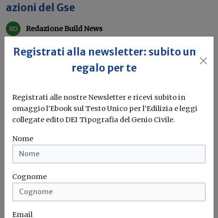
azioni del Gse
Redazione Build News
Le iniziative del Gestore dei servizi energetici illustrate
Registrati alla newsletter: subito un
in un incontro con...
regalo per te
Fer
Rinnovabili
Isole minori
Gse
Registrati alle nostre Newsletter e ricevi subito in
omaggio l’Ebook sul Testo Unico per l’Edilizia e leggi
collegate edito DEI Tipografia del Genio Civile.
Nome
Cognome
Email